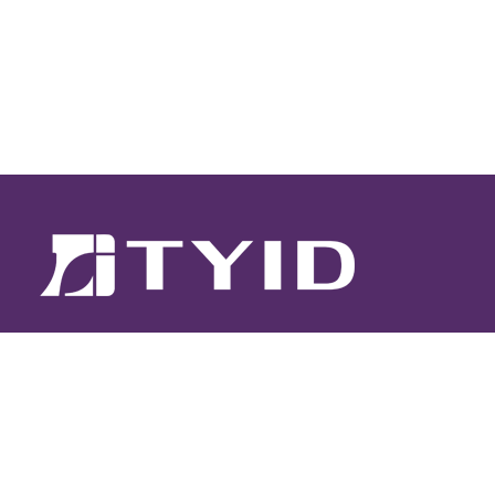
電話 : 03-287-2485
傳真 : 03-287-2484
信箱 :
design.org@msa.hinet.net
地址 : 338007桃園市蘆竹區富國路一段81
巷33號2樓