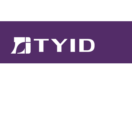
電話 : 03-287-2485
傳真 : 03-287-2484
信箱 :
design.org@msa.hinet.net
地址 : 338007桃園市蘆竹區富國路一段81
巷33號2樓
Copyright © 2026 桃園市室內設計裝修商業同業公會 All rights reserved.